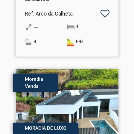
Ref
: Arco da Calheta
4
4
N/D
Moradia
Venda
MORADIA DE LUXO