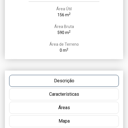
Área Útil
2
156 m
Área Bruta
2
590 m
Área de Terreno
2
0 m
Descrição
Características
Áreas
Mapa