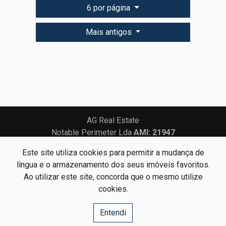
6 por página
Mais antigos
AG Real Estate
Notable Perimeter Lda
AMI: 21947
Este site utiliza cookies para permitir a mudança de
Centros de Resolução de Litígios
Política de Privacidade
língua e o armazenamento dos seus imóveis favoritos.
Livro de Reclamações
Ao utilizar este site, concorda que o mesmo utilize
cookies.
Website e CRM Imobiliário
Entendi
Powered by
©2026