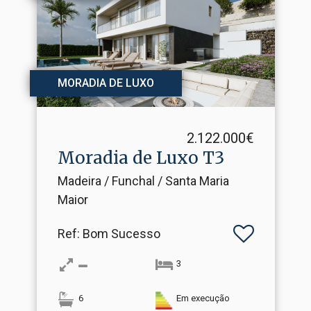
MORADIA DE LUXO
2.122.000€
Moradia de Luxo T3
Madeira / Funchal / Santa Maria
Maior
Ref
: Bom Sucesso
3
6
Em execução