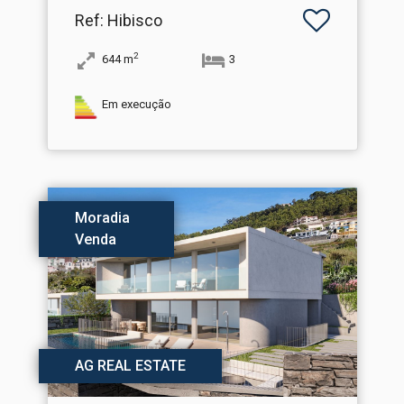
Ref
: Hibisco
2
644
m
3
Em execução
Moradia
Venda
AG REAL ESTATE