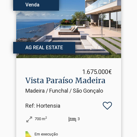
Venda
AG REAL ESTATE
1.675.000€
Vista Paraíso Madeira
Madeira / Funchal / São Gonçalo
Ref
: Hortensia
2
700
m
3
Em execução