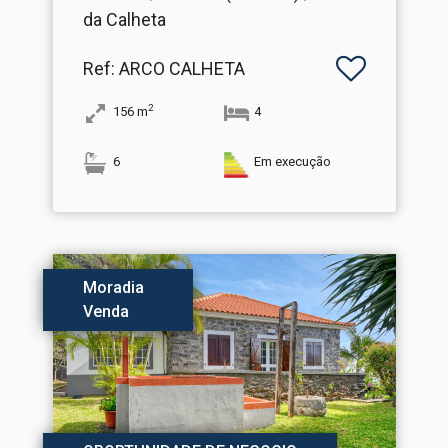
da Calheta
Ref
: ARCO CALHETA
2
156
m
4
6
Em execução
Moradia
Venda