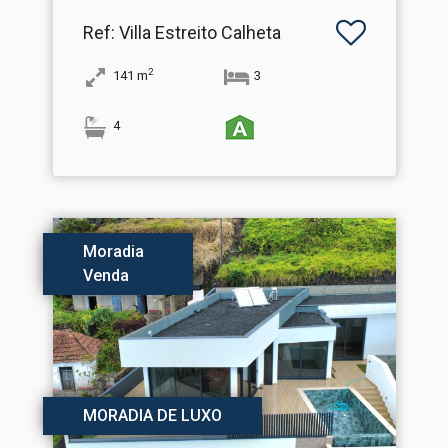
Ref
: Villa Estreito Calheta
2
141
m
3
4
Moradia
Venda
MORADIA DE LUXO