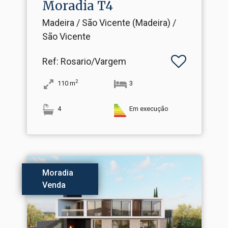
Moradia T4
Madeira / São Vicente (Madeira) /
São Vicente
Ref
: Rosario/Vargem
2
110
m
3
4
Em execução
Moradia
Venda